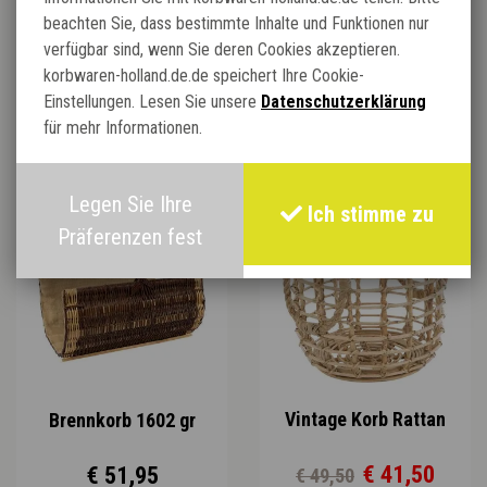
beachten Sie, dass bestimmte Inhalte und Funktionen nur
verfügbar sind, wenn Sie deren Cookies akzeptieren.
korbwaren-holland.de.de speichert Ihre Cookie-
Einstellungen. Lesen Sie unsere
Datenschutzerklärung
Verwandte Produkte:
für mehr Informationen.
Legen Sie Ihre
TOP ANGEBOT
Ich stimme zu
Präferenzen fest
Vintage Korb Rattan
Brennkorb 1602 gr
€ 41,50
€ 51,95
€ 49,50