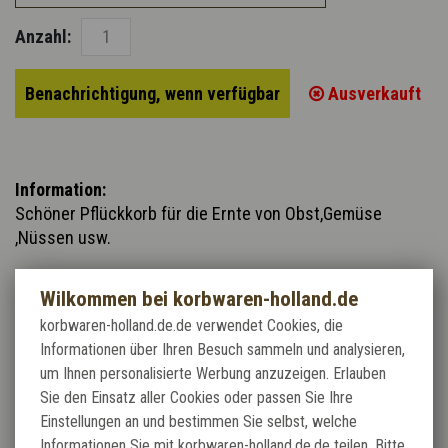
Anzahl:
Benachrichtigung, wenn verfügbar
Ausverkauft
Information:
Schöner Pflückkorb für die Ernte von Obst,Gemüse
,Nüssen usw.
Wilkommen bei korbwaren-holland.de
In 2 Farben geflochetn, ungeschälte Weide ( braun ) und
korbwaren-holland.de.de verwendet Cookies, die
geschälte ( weiss) Weide
Informationen über Ihren Besuch sammeln und analysieren,
um Ihnen personalisierte Werbung anzuzeigen. Erlauben
Sie den Einsatz aller Cookies oder passen Sie Ihre
Einstellungen an und bestimmen Sie selbst, welche
Informationen Sie mit korbwaren-holland.de.de teilen. Bitte