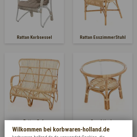
Rattan Korbsessel
Rattan EsszimmerStuhl
Rattan Sofa
Couchtische
Wilkommen bei korbwaren-holland.de