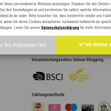
 um Ihnen personalisierte Werbung anzuzeigen. Erlauben Sie den Einsatz 
Sie Ihre Einstellungen an und bestimmen Sie selbst, welche Information
lland.de.de teilen. Bitte beachten Sie, dass bestimmte Inhalte und Funk
nd, wenn Sie deren Cookies akzeptieren. korbwaren-holland.de.de speich
Outlet Möbel
Körbe Outle
ellungen. Lesen Sie unsere
Datenschutzerklärung
für mehr Informatio
Ich stimme 
e Ihre Präferenzen fest
Verantwortungsvolles Online-Shopping
Zahlungsmethode