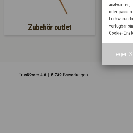
analysieren,
oder passen 
korbwaren-ho
verfügbar si
Zubehör outlet
Cookie-Einst
Legen Si