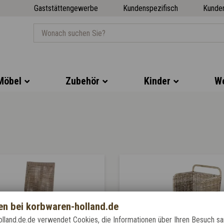
Gaststättengewerbe
Kundenspezifisch
Kunde
Möbel
Zubehör
Kinder
We
n bei korbwaren-holland.de
lland.de.de verwendet Cookies, die Informationen über Ihren Besuch 