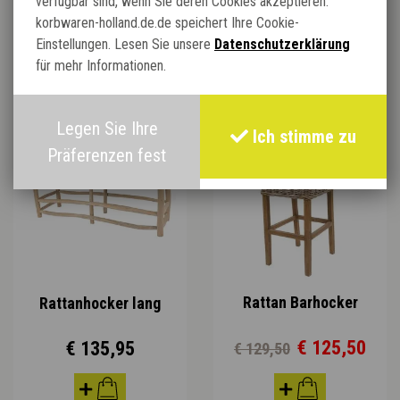
verfügbar sind, wenn Sie deren Cookies akzeptieren.
€ 51,95
€ 51,95
korbwaren-holland.de.de speichert Ihre Cookie-
Einstellungen. Lesen Sie unsere
Datenschutzerklärung
für mehr Informationen.
Legen Sie Ihre
Ich stimme zu
Präferenzen fest
Rattan Barhocker
Rattanhocker lang
€ 125,50
€ 135,95
€ 129,50