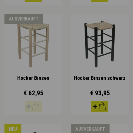
AUSVERKAUFT
Hocker Binsen
Hocker Binsen schwarz
€ 62,95
€ 93,95
NEU
NEU
AUSVERKAUFT