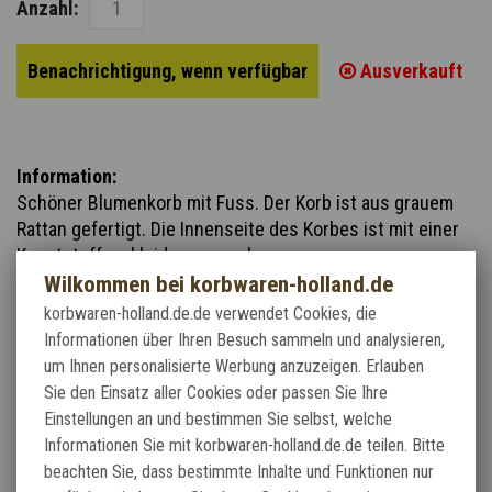
Anzahl:
Benachrichtigung, wenn verfügbar
Ausverkauft
Information:
Schöner Blumenkorb mit Fuss. Der Korb ist aus grauem
Rattan gefertigt. Die Innenseite des Korbes ist mit einer
Kunststoffauskleidung versehen.
Wilkommen bei korbwaren-holland.de
korbwaren-holland.de.de verwendet Cookies, die
Der Korb ist in 2 Größen erhältlich. Die Körbe haben einen
Informationen über Ihren Besuch sammeln und analysieren,
wettbewerbsfähigen Preis. OP=OP!
um Ihnen personalisierte Werbung anzuzeigen. Erlauben
Sie den Einsatz aller Cookies oder passen Sie Ihre
Einstellungen an und bestimmen Sie selbst, welche
Informationen Sie mit korbwaren-holland.de.de teilen. Bitte
beachten Sie, dass bestimmte Inhalte und Funktionen nur