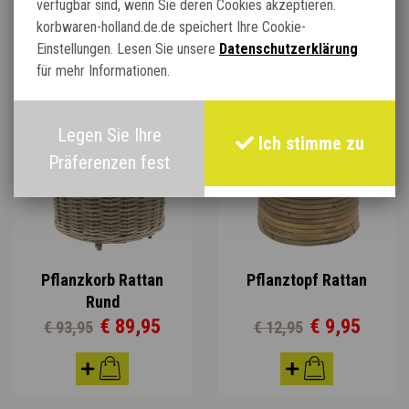
verfügbar sind, wenn Sie deren Cookies akzeptieren.
korbwaren-holland.de.de speichert Ihre Cookie-
Verwandte Produkte:
Einstellungen. Lesen Sie unsere
Datenschutzerklärung
für mehr Informationen.
TOP ANGEBOT
Legen Sie Ihre
Ich stimme zu
Präferenzen fest
Pflanzkorb Rattan
Pflanztopf Rattan
Rund
€ 89,95
€ 9,95
€ 93,95
€ 12,95