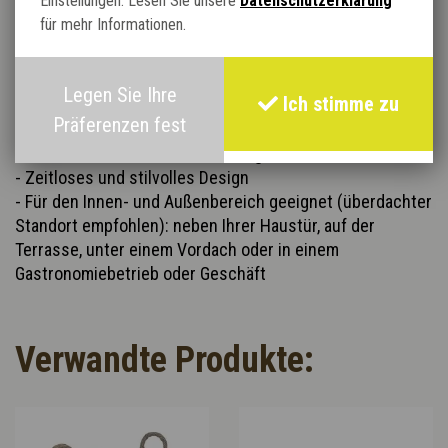
Einstellungen. Lesen Sie unsere
Datenschutzerklärung
Auch in Größe M erhältlich: Durchmesser 46/61, Höhe 86
für mehr Informationen.
cm
Artikelcode BSK000017
Legen Sie Ihre
Ich stimme zu
Eigenschaften:
Präferenzen fest
- Hergestellt aus robustem Rattan CL
- Mit Kunststoff-Innenauskleidung
- Zeitloses und stilvolles Design
- Für den Innen- und Außenbereich geeignet (überdachter
Standort empfohlen): neben Ihrer Haustür, auf der
Terrasse, unter einem Vordach oder in einem
Gastronomiebetrieb oder Geschäft
Verwandte Produkte: