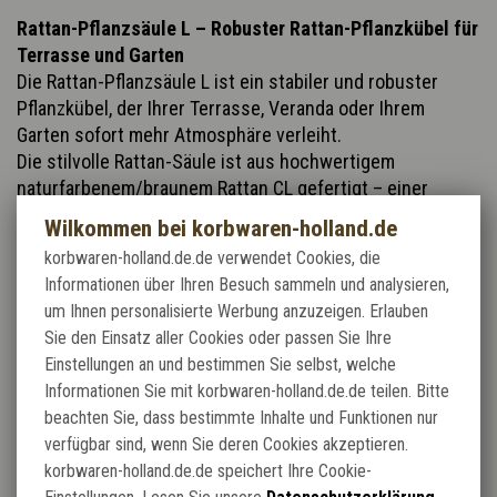
Rattan-Pflanzsäule L – Robuster Rattan-Pflanzkübel für
Terrasse und Garten
Die Rattan-Pflanzsäule L ist ein stabiler und robuster
Pflanzkübel, der Ihrer Terrasse, Veranda oder Ihrem
Garten sofort mehr Atmosphäre verleiht.
Die stilvolle Rattan-Säule ist aus hochwertigem
naturfarbenem/braunem Rattan CL gefertigt – einer
besonders dicken und starken Rattanart, die für ihre
Wilkommen bei korbwaren-holland.de
Langlebigkeit und ihr natürliches Aussehen bekannt ist.
korbwaren-holland.de.de verwendet Cookies, die
Informationen über Ihren Besuch sammeln und analysieren,
Abmessungen Rattan-Pflanzsäule L
um Ihnen personalisierte Werbung anzuzeigen. Erlauben
Die Innenmaße dieses Rattan-Pflanzgefäßes sind:
Sie den Einsatz aller Cookies oder passen Sie Ihre
Einstellungen an und bestimmen Sie selbst, welche
- Durchmesser unten: 46 cm
Informationen Sie mit korbwaren-holland.de.de teilen. Bitte
- Durchmesser oben: 61 cm
beachten Sie, dass bestimmte Inhalte und Funktionen nur
- Höhe: 102 cm
verfügbar sind, wenn Sie deren Cookies akzeptieren.
- Gewicht: ca. 19 kg
korbwaren-holland.de.de speichert Ihre Cookie-