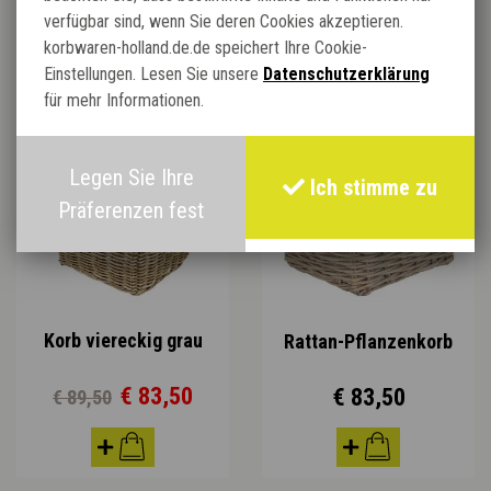
verfügbar sind, wenn Sie deren Cookies akzeptieren.
Verwandte Produkte:
korbwaren-holland.de.de speichert Ihre Cookie-
Einstellungen. Lesen Sie unsere
Datenschutzerklärung
für mehr Informationen.
NEU
Legen Sie Ihre
Ich stimme zu
Präferenzen fest
Korb viereckig grau
Rattan-Pflanzenkorb
€ 83,50
€ 83,50
€ 89,50