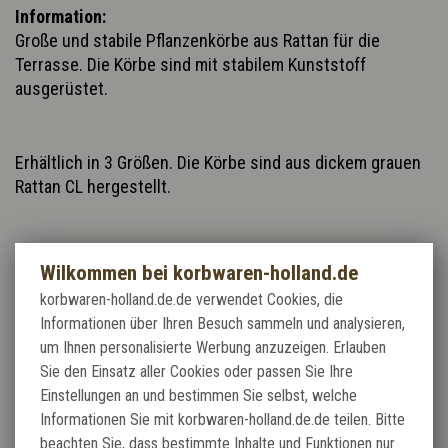
Information:
Große und stabile Pflanzenkörbe aus Rattan für die
Terrasse. Die Körbe sind mit stabilem Kunststoff
ausgerüstet.
Erhältlich in 3 Größen. Die Körbe sind aus dickem grauen
Rattan CL hergestellt.
-42x42x40 cm Innenformat 30x30x35 cm
Wilkommen bei korbwaren-holland.de
korbwaren-holland.de.de verwendet Cookies, die
Informationen über Ihren Besuch sammeln und analysieren,
-55x55x48 cm Innenformat 44x44x41 cm
um Ihnen personalisierte Werbung anzuzeigen. Erlauben
Sie den Einsatz aller Cookies oder passen Sie Ihre
Einstellungen an und bestimmen Sie selbst, welche
-68x68x55 cm Innenformat 58x58x55 cm
Informationen Sie mit korbwaren-holland.de.de teilen. Bitte
beachten Sie, dass bestimmte Inhalte und Funktionen nur