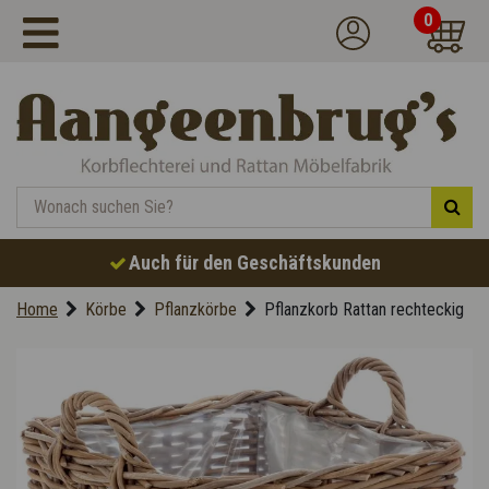
0
Auch für den Geschäftskunden
Home
Körbe
Pflanzkörbe
Pflanzkorb Rattan rechteckig