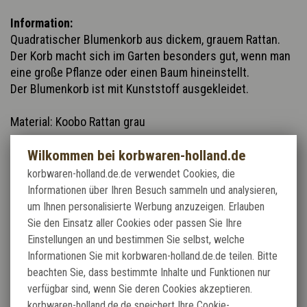
Information:
Quadratischer Blumenkorb aus dickem, grauem Rattan.
Der Korb macht sich im Garten besonders gut, wenn man
eine große Pflanze oder einen Baum hineinstellt.
Der Blumenkorb ist mit Kunststoff ausgekleidet.
Material: Koobo Rattan grau
Wilkommen bei korbwaren-holland.de
korbwaren-holland.de.de verwendet Cookies, die
Informationen über Ihren Besuch sammeln und analysieren,
um Ihnen personalisierte Werbung anzuzeigen. Erlauben
Material: Koobo Rattan grau
Sie den Einsatz aller Cookies oder passen Sie Ihre
Einstellungen an und bestimmen Sie selbst, welche
Informationen Sie mit korbwaren-holland.de.de teilen. Bitte
beachten Sie, dass bestimmte Inhalte und Funktionen nur
Verwandte Produkte:
verfügbar sind, wenn Sie deren Cookies akzeptieren.
korbwaren-holland.de.de speichert Ihre Cookie-