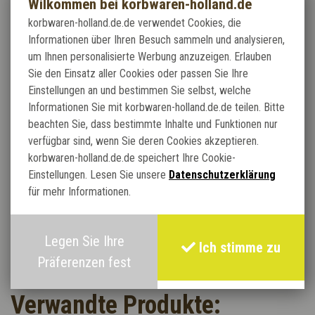
Wiener Geflecht aus Stuhlflechtrohr mit Schale.
Wilkommen bei korbwaren-holland.de
korbwaren-holland.de.de verwendet Cookies, die
Informationen über Ihren Besuch sammeln und analysieren,
Für Heizkörperverkleidung ,Stuhlbespannung Thonet und
um Ihnen personalisierte Werbung anzuzeigen. Erlauben
Dekoration.
Sie den Einsatz aller Cookies oder passen Sie Ihre
Einstellungen an und bestimmen Sie selbst, welche
Informationen Sie mit korbwaren-holland.de.de teilen. Bitte
Einer Rolle ist 14,75 Meter. Sehr gute Qualität.
beachten Sie, dass bestimmte Inhalte und Funktionen nur
verfügbar sind, wenn Sie deren Cookies akzeptieren.
korbwaren-holland.de.de speichert Ihre Cookie-
Wird immer in einem Stück geliefert, auch bei mehreren
Einstellungen. Lesen Sie unsere
Datenschutzerklärung
Metern!
für mehr Informationen.
Legen Sie Ihre
Material kann nicht zurückgegeben werden!
Ich stimme zu
Präferenzen fest
Verwandte Produkte: