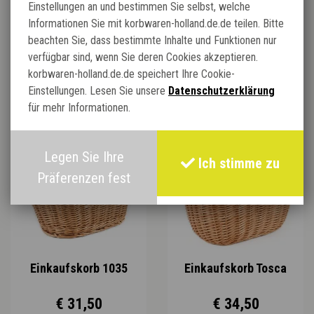
Einstellungen an und bestimmen Sie selbst, welche
Material : Vollweide und vollweide gekocht
Informationen Sie mit korbwaren-holland.de.de teilen. Bitte
beachten Sie, dass bestimmte Inhalte und Funktionen nur
verfügbar sind, wenn Sie deren Cookies akzeptieren.
korbwaren-holland.de.de speichert Ihre Cookie-
Verwandte Produkte:
Einstellungen. Lesen Sie unsere
Datenschutzerklärung
für mehr Informationen.
Legen Sie Ihre
Ich stimme zu
Präferenzen fest
Einkaufskorb 1035
Einkaufskorb Tosca
€ 31,50
€ 34,50