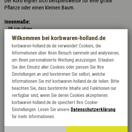
Der Korb eignet sich beispielsweise für eine große
Pflanze oder einen kleinen Baum.
Innenmaße:
- 48 cm oben
- 38 cm unten
Wilkommen bei korbwaren-holland.de
korbwaren-holland.de.de verwendet Cookies, die
Informationen über Ihren Besuch sammeln und analysieren,
Verwandte Produkte:
um Ihnen personalisierte Werbung anzuzeigen. Erlauben
Sie den Einsatz aller Cookies oder passen Sie Ihre
Einstellungen an und bestimmen Sie selbst, welche
NEU
Informationen Sie mit korbwaren-holland.de.de teilen. Bitte
beachten Sie, dass bestimmte Inhalte und Funktionen nur
verfügbar sind, wenn Sie deren Cookies akzeptieren.
korbwaren-holland.de.de speichert Ihre Cookie-
Einstellungen. Lesen Sie unsere
Datenschutzerklärung
für mehr Informationen.