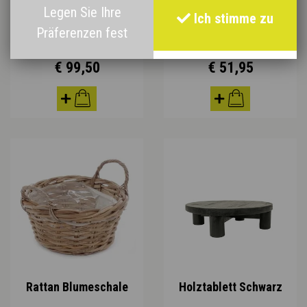
Legen Sie Ihre
Weidenkorb, Blumen-
Ich stimme zu
Präferenzen fest
Rattan Pflanzenkorb
und Pflanzenkorb –
wienergeflecht
grauer Kubu
€ 99,50
€ 51,95
Rattan Blumeschale
Holztablett Schwarz