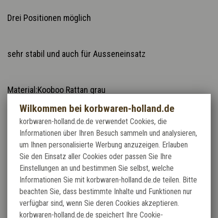
Drei Positionen möglich
sehr stabil und auch für Ausseneinsatz
Material:Kooboo Rattan grau
Wilkommen bei korbwaren-holland.de
korbwaren-holland.de.de verwendet Cookies, die
Sitzhöhe 36 cm
Informationen über Ihren Besuch sammeln und analysieren,
um Ihnen personalisierte Werbung anzuzeigen. Erlauben
Sie den Einsatz aller Cookies oder passen Sie Ihre
Armlehnenh. 58 cm
Einstellungen an und bestimmen Sie selbst, welche
Informationen Sie mit korbwaren-holland.de.de teilen. Bitte
beachten Sie, dass bestimmte Inhalte und Funktionen nur
Verwandte Produkte:
verfügbar sind, wenn Sie deren Cookies akzeptieren.
korbwaren-holland.de.de speichert Ihre Cookie-